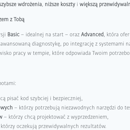
szybsze wdrożenia
,
niższe koszty
i
większą przewidywal
zem z Tobą
sji
Basic
– idealnej na start – oraz
Advanced
, która ofe
aawansowaną diagnostykę, po integrację z systemami n
wisko pracy w tempie, które odpowiada Twoim potrzeb
botami:
ą pisać kod szybciej i bezpieczniej,
owych
– którzy potrzebują niezawodnych narzędzi do te
w
– którzy chcą projektować z wyprzedzeniem,
którzy oczekują przewidywalnych rezultatów.