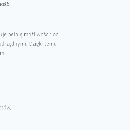
ność
.
ruje pełnię możliwości: od
adrzędnymi. Dzięki temu
om.
stów,