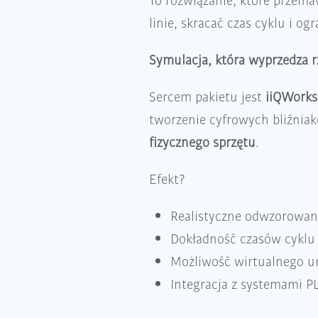
To rozwiązanie, które przem
linie, skracać czas cyklu i og
Symulacja, która wyprzedza r
Sercem pakietu jest
iiQWorks
tworzenie cyfrowych bliźnia
fizycznego sprzętu
.
Efekt?
Realistyczne odwzorowani
Dokładność czasów cyklu 
Możliwość wirtualnego ur
Integracja z systemami P