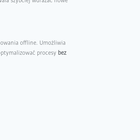
wala szybciej wdrażać nowe
owania offline. Umożliwia
 optymalizować procesy
bez