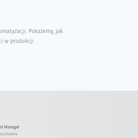
omatyzacji. Pokażemy, jak
ci w produkcji.
unt Manager
wschodnia