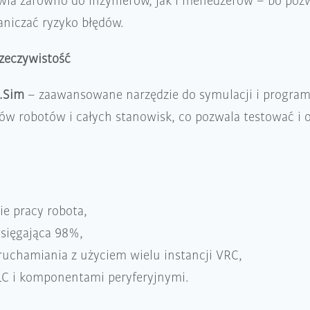
awia zarówno do inżynierów, jak i menedżerów – bo poz
raniczać ryzyko błędów.
zeczywistość
.Sim
– zaawansowane narzędzie do symulacji i program
ków robotów i całych stanowisk, co pozwala testować i
e pracy robota,
sięgająca 98%,
uchamiania z użyciem wielu instancji VRC,
LC i komponentami peryferyjnymi.