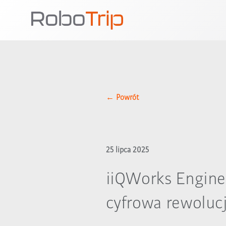
Przejdź
do
treści
← Powrót
25 lipca 2025
iiQWorks Engine
cyfrowa rewoluc