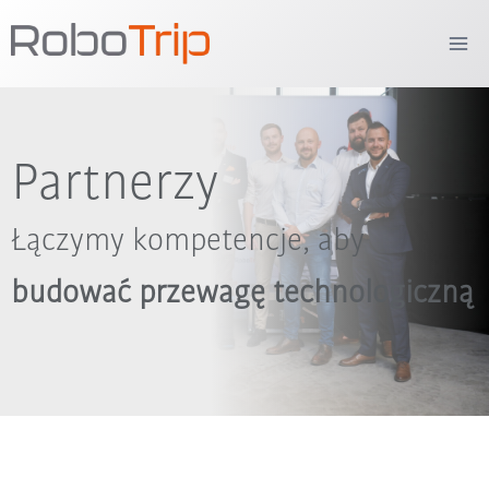
Przejdź
do
treści
Partnerzy
Łączymy kompetencje, aby
budować przewagę technologiczną