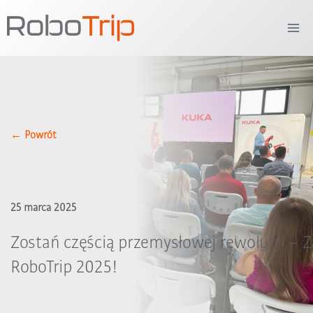
Przejdź
do
treści
← Powrót
25 marca 2025
Zostań częścią przemysłowej rewolucji – 
RoboTrip 2025!